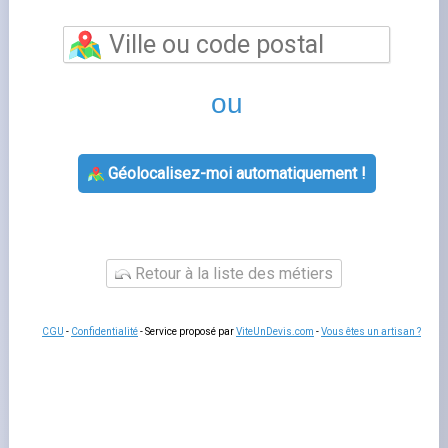
Antargaz
est un fournisseur d'énergie présent sur le
marché français de l'électricité et du gaz. Comme tous
les fournisseurs alternatifs, il propose des offres à prix de
marché qui peuvent être plus avantageuses que le tarif
réglementé selon votre profil de consommation.
Comparer ses offres
avec celles de ses concurrents
vous permet de faire un choix éclairé avant de signer
votre prochain contrat d'énergie.
Offres et tarifs de antargaz
Les offres de
offres énergie
comprennent généralement
des contrats à prix fixe sur 12 ou 24 mois et des offres
indexées sur les cours de gros. Certains fournisseurs
proposent aussi des offres
100 % énergie renouvelable
,
adaptées aux consommateurs soucieux de leur impact
environnemental. Vérifiez les conditions de résiliation