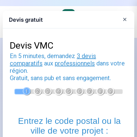
×
Devis gratuit
Accueil
›
Les fournisseurs alternatifs d'électricité et de gaz
Comment utiliser antargaz : guide
pratique
Publié le
15 février 2025
- Mis à jour le
22 février 2026