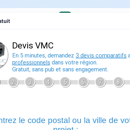
atuit
evis gratuit
Contact
EDF
Engie
Fournisseurs
Demenagem
t de gaz
: guide pratique
2026
Mega énergie
est un fournisseur d'énergie présent sur le marc
tous les fournisseurs alternatifs, il propose des offres à prix
que le tarif réglementé selon votre profil de consommation.
Co
concurrents vous permet de faire un choix éclairé avant de sig
Offres et tarifs de mega énergie
Les offres de
offres énergie
comprennent généralement des cont