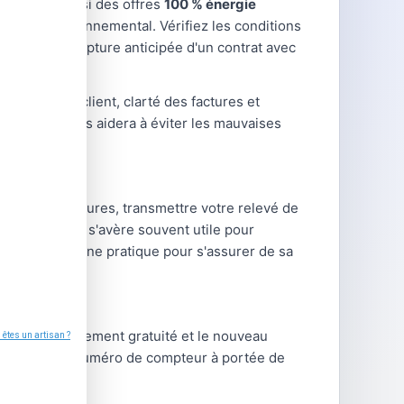
proposent aussi des offres
100 % énergie
mpact environnemental. Vérifiez les conditions
s en cas de rupture anticipée d'un contrat avec
é du service client, clarté des factures et
souscrire vous aidera à éviter les mauvaises
nsulter vos factures, transmettre votre relevé de
s concurrentes s'avère souvent utile pour
ée
est une bonne pratique pour s'assurer de sa
che est entièrement gratuité et le nouveau
plement votre numéro de compteur à portée de