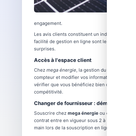
engagement.
Les avis clients constituent un indicateur précie
facilité de gestion en ligne sont les critères l
surprises.
Accès à l'espace client
Chez
mega énergie
, la gestion du contrat se f
compteur et modifier vos informations person
vérifier que vous bénéficiez bien du meilleur ta
compétitivité.
Changer de fournisseur : démarches et d
Souscrire chez
mega énergie
ou changer de fou
contrat entre en vigueur sous 2 à 3 semaines.
main lors de la souscription en ligne pour accé