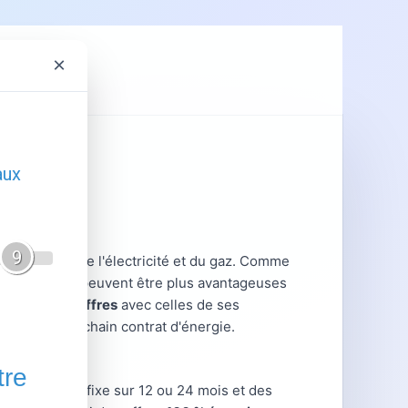
×
ent
GRDF
hé français de l'électricité et du gaz. Comme
 de marché qui peuvent être plus avantageuses
mparer ses offres
avec celles de ses
ner votre prochain contrat d'énergie.
rats à prix fixe sur 12 ou 24 mois et des