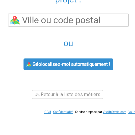
offres indexées sur les cours de gros. Certains fournisseurs 
renouvelable
, adaptées aux consommateurs soucieux de leur i
de résiliation avant de souscrire, notamment les éventuels frai
ux pour évaluer la qualité de service d'un fournisseur. Réactivit
es plus souvent mentionnés.
Consulter des avis vérifiés
avant de 
ait principalement en ligne via l'espace client. Vous pouvez y co
nelles. Concernant
tarif électricité
, un comparatif avec les offre
rif disponible sur le marché.
Revisiter son contrat chaque ann
élais
rnisseur se fait sans coupure d'électricité ni de gaz. La démar
 Votre ancien contrat est résilié automatiquement. Gardez sim
lérer le processus.