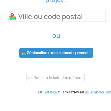
Les questions liées à
fournisseur d'énergie
concernent souvent 
gestion des factures ou le changement de situation. Dans tous l
premier outil à consulter : il concentre l'essentiel des démarc
téléphonique
. En cas de question complexe, le service client 
téléphone ou par messagerie en semaine.
Les démarches administratives liées à l'énergie sont souvent plu
changements (coordonnées, mode de paiement, puissance sousc
ures, contrats, relevés) pendant au moins 5 ans vous protège en 
ne demande liée à
offre électricité gaz
, voici les étapes habituel
les instructions. Pour les demandes complexes, le service clien
 trace écrite
de vos échanges en cas de litige ultérieur, notam
rgie
s offres d'énergie
reste le moyen le plus efficace de réduire vo
 écarts tarifaires pouvant atteindre 15 % sur une consommation 
use pour votre profil de consommation, sans engagement et sans