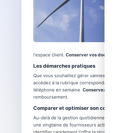
l'espace client.
Conserver vos documents
(fact
Les démarches pratiques
Que vous souhaitiez gérer
vannes
ou traiter u
accédez à la rubrique correspondante et suivez 
téléphone en semaine.
Conservez toujours une
remboursement.
Comparer et optimiser son contrat d'éne
Au-delà de la gestion quotidienne,
comparer le
une vingtaine de fournisseurs actifs, avec des
identifier rapidement l'offre la plus avantage