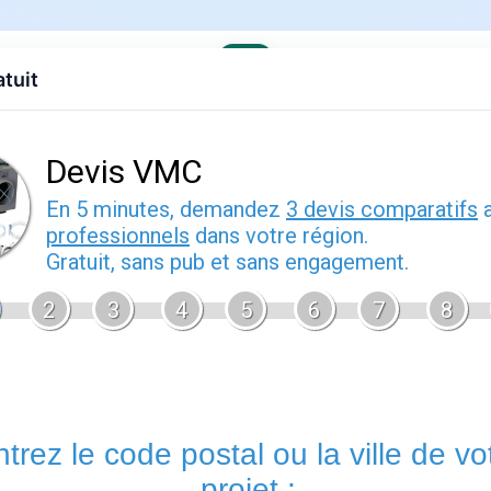
atuit
evis gratuit
Contact
EDF
Engie
Fournisseurs
Demenagem
ses offres
›
Engie en Bretagne
e pratique
évrier 2026
Vannes
est un sujet que de nombreux foyers français rencontren
Bien comprendre cette thématique vous permet de mieux intera
contrat sereinement et d'anticiper les démarches administrativ
Énergie.fr
vous accompagne à chaque étape avec des guides p
offres disponibles sur le marché français.
Tout savoir sur vannes