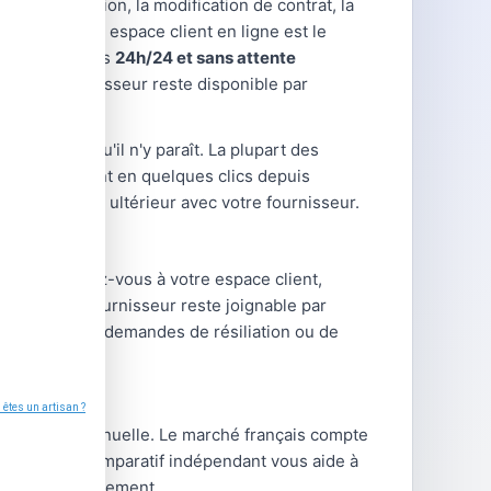
la souscription, la modification de contrat, la
es cas, votre espace client en ligne est le
hes disponibles
24h/24 et sans attente
de votre fournisseur reste disponible par
s simples qu'il n'y paraît. La plupart des
rite) se font en quelques clics depuis
cas de litige ultérieur avec votre fournisseur.
les : connectez-vous à votre espace client,
t de votre fournisseur reste joignable par
ment pour les demandes de résiliation ou de
tre facture annuelle. Le marché français compte
type. Notre comparatif indépendant vous aide à
 frais de changement.