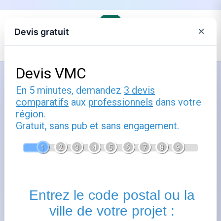
×
Devis gratuit
Accueil
›
Trouver son agence Engie et comprendre ses offres
›
Engie en Occitanie
Comment utiliser narbonne : guide
pratique
Publié le
14 septembre 2025
- Mis à jour le
22 février
2026