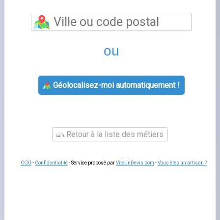
Narbonne
vous permet de bénéficier d'un
accompagnement personnalisé pour toutes vos
questions relatives à votre contrat d'énergie. Les
conseillers de cette agence Engie vous aident à souscrire
un nouveau contrat, à gérer votre déménagement, à
résoudre un litige de facturation ou à adapter votre offre
à votre consommation réelle.
Un rendez-vous en agence
reste utile pour les situations complexes qui nécessitent
des échanges approfondis ou la remise de documents
originaux.
Services proposés par narbonne