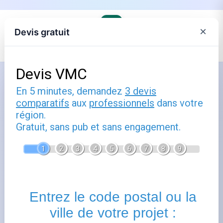
×
Devis gratuit
Accueil
›
Trouver son agence EDF et comprendre ses offres
›
EDF en Ile-de-France
Comment utiliser st denis : guide
pratique
Publié le
3 octobre 2025
- Mis à jour le
22 février 2026
St