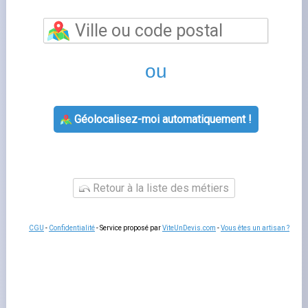
denis
vous permet de bénéficier d'un accompagnement
personnalisé pour toutes vos questions relatives à votre
contrat d'énergie. Les conseillers de cette agence EDF
vous aident à souscrire un nouveau contrat, à gérer votre
déménagement, à résoudre un litige de facturation ou à
adapter votre offre à votre consommation réelle.
Un
rendez-vous en agence
reste utile pour les situations
complexes qui nécessitent des échanges approfondis ou
la remise de documents originaux.
Services proposés par st denis
L'agence
agence edf
prend en charge les souscriptions,
les modifications de contrat, les changements de titulaire
et les demandes de raccordement. Les conseillers
peuvent aussi vous orienter vers les
aides aux travaux