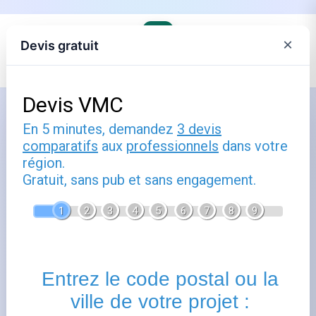
×
Devis gratuit
Accueil
›
Trouver son agence EDF et comprendre ses offres
›
EDF en Corse
Comment utiliser edf corte : guide
pratique
Publié le
3 septembre 2025
- Mis à jour le
22 février 2026
Edf
corte
vous