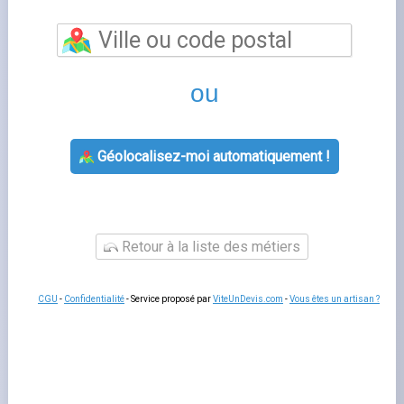
permet de bénéficier d'un accompagnement
personnalisé pour toutes vos questions relatives à votre
contrat d'énergie. Les conseillers de cette agence EDF
vous aident à souscrire un nouveau contrat, à gérer votre
déménagement, à résoudre un litige de facturation ou à
adapter votre offre à votre consommation réelle.
Un
rendez-vous en agence
reste utile pour les situations
complexes qui nécessitent des échanges approfondis ou
la remise de documents originaux.
Services proposés par edf corte
L'agence
edf corte horaire
prend en charge les
souscriptions, les modifications de contrat, les
changements de titulaire et les demandes de
raccordement. Les conseillers peuvent aussi vous