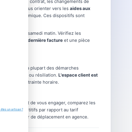
difications de contrat, les changements de
uvent aussi vous orienter vers les
aides aux
énovation thermique. Ces dispositifs sont
manences le samedi matin. Vérifiez les
portez votre dernière facture
et une pièce
ent en ligne. La plupart des démarches
gularisation ou résiliation.
L'espace client est
me, sans contrainte horaire.
rnisseur. Avant de vous engager, comparez les
arifs compétitifs par rapport au tarif
 sans nécessiter de déplacement en agence.