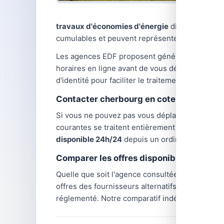
travaux d'économies d'énergie
disponibles sel
cumulables et peuvent représenter plusieurs ce
Les agences EDF proposent généralement des ho
horaires en ligne avant de vous déplacer, car
d'identité pour faciliter le traitement de votre
Contacter cherbourg en cotentin autrem
Si vous ne pouvez pas vous déplacer en agenc
courantes se traitent entièrement à distance :
disponible 24h/24
depuis un ordinateur ou un 
Comparer les offres disponibles dans vo
Quelle que soit l'agence consultée,
les tarifs d
offres des fournisseurs alternatifs : TotalEnerg
réglementé. Notre comparatif indépendant vous 