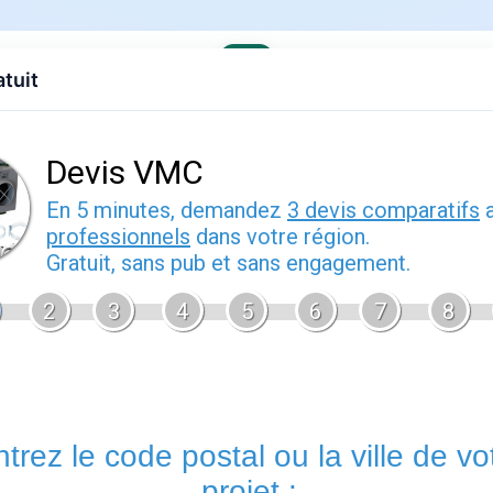
atuit
evis gratuit
Contact
EDF
Engie
Fournisseurs
Demenagem
s offres
›
EDF en Normandie
cotentin : guide pratique
r 2026
Cherbourg en cotentin
vous permet de bénéficier d'un accom
questions relatives à votre contrat d'énergie. Les conseillers
nouveau contrat, à gérer votre déménagement, à résoudre un lit
votre consommation réelle.
Un rendez-vous en agence
reste u
nécessitent des échanges approfondis ou la remise de docume
Services proposés par cherbourg en cotentin