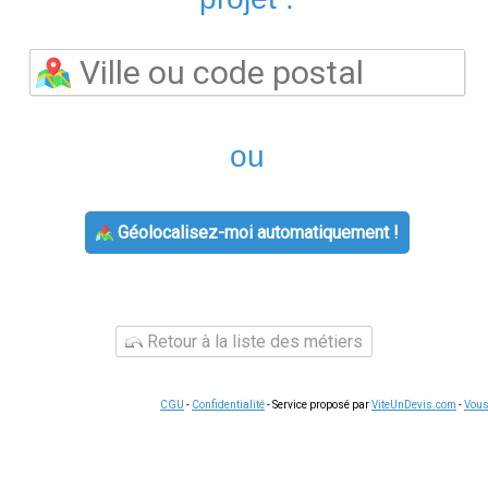
L'agence
agence edf
prend en charge les souscriptions, les mo
titulaire et les demandes de raccordement. Les conseillers pe
on votre situation : chèque énergie, primes CEE ou aides à la r
ntaines d'euros selon les travaux envisagés.
raires d'ouverture du lundi au vendredi, avec parfois des per
 certaines agences fonctionnent sur rendez-vous uniquement.
Ap
 demande.
ent
e,
contact edf
reste accessible par téléphone et via l'espace cli
 relevé de compteur, changement de coordonnées, demande de ré
smartphone, ce qui permet de gérer vos démarches à votre ryth
tre secteur
'énergie
sont identiques sur tout le territoire pour un même fou
ies, Engie, Eni, Ohm Énergie ou Ekwateur proposent souvent des t
aide à trouver le contrat le plus avantageux pour votre foyer