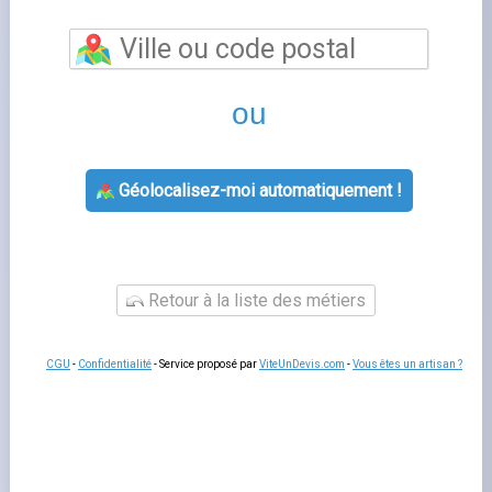
Énergie
est un sujet que de nombreux foyers français
rencontrent lorsqu'ils gèrent leur contrat d'énergie. Bien
comprendre cette thématique vous permet de mieux
interagir avec votre fournisseur, de gérer votre contrat
sereinement et d'anticiper les démarches administratives
liées à votre logement.
Fournisseurs-Énergie.fr
vous
accompagne à chaque étape avec des guides pratiques
et un comparatif indépendant des offres disponibles sur
le marché français.
Tout savoir sur
Les questions liées à
fournisseur d'énergie
concernent
souvent la souscription
, la modification de contrat, la
gestion
des factures ou le changement
de situation. Dans
tous les cas, votre espace client en ligne est le premier
outil à consulter : il concentre l'essentiel des démarches
disponibles
24h/24 et sans attente téléphonique
. En cas
de question complexe, le service client de votre
fournisseur reste disponible par téléphone ou par