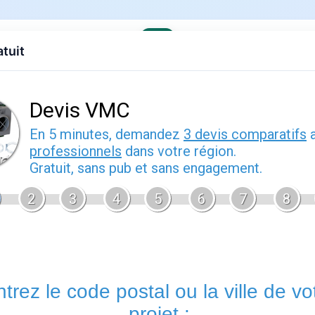
atuit
evis gratuit
Contact
EDF
Engie
Fournisseurs
Demenagem
t de gaz
nergie : guide pratique
vrier 2026
Ilek ou ohm énergie
est un sujet que de nombreux foyers frança
d'énergie. Bien comprendre cette thématique vous permet de m
votre contrat sereinement et d'anticiper les démarches adminis
Énergie.fr
vous accompagne à chaque étape avec des guides p
offres disponibles sur le marché français.
Tout savoir sur ilek ou ohm énergie