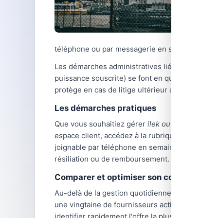
téléphone ou par messagerie en semaine.
Les démarches administratives liées à l'énergi
puissance souscrite) se font en quelques clics 
protège en cas de litige ultérieur avec votre fo
Les démarches pratiques
Que vous souhaitiez gérer
ilek ou ohm énergie
espace client, accédez à la rubrique correspond
joignable par téléphone en semaine.
Conservez
résiliation ou de remboursement.
Comparer et optimiser son contrat d'éne
Au-delà de la gestion quotidienne,
comparer le
une vingtaine de fournisseurs actifs, avec des
identifier rapidement l'offre la plus avantage