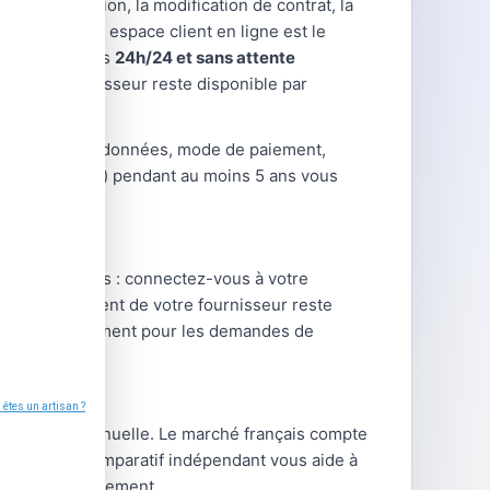
la souscription, la modification de contrat, la
es cas, votre espace client en ligne est le
hes disponibles
24h/24 et sans attente
de votre fournisseur reste disponible par
hangements (coordonnées, mode de paiement,
ntrats, relevés) pendant au moins 5 ans vous
apes habituelles : connectez-vous à votre
e service client de votre fournisseur reste
térieur, notamment pour les demandes de
tre facture annuelle. Le marché français compte
type. Notre comparatif indépendant vous aide à
 frais de changement.