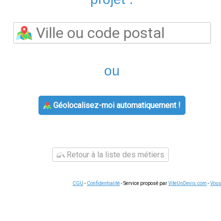
Les questions liées à
fournisseur d'énergie
concernent souvent 
gestion des factures ou le changement de situation. Dans tous l
premier outil à consulter : il concentre l'essentiel des démarc
téléphonique
. En cas de question complexe, le service client 
e sont souvent plus simples qu'il n'y paraît. La plupart des c
depuis l'espace client.
Conserver vos documents
(factures, co
urnisseur.
ou traiter une demande liée à
offre électricité gaz
, voici les ét
ante et suivez les instructions. Pour les demandes complexes, l
 toujours une trace écrite
de vos échanges en cas de litige ul
rgie
s offres d'énergie
reste le moyen le plus efficace de réduire vo
 écarts tarifaires pouvant atteindre 15 % sur une consommation 
use pour votre profil de consommation, sans engagement et sans