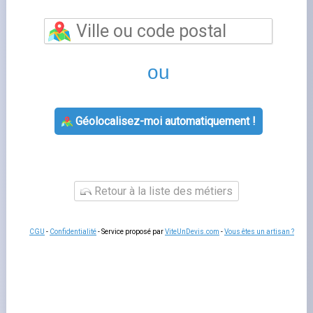
Happe engie
est un sujet que de nombreux foyers
français rencontrent lorsqu'ils gèrent leur contrat
d'énergie. Bien comprendre cette thématique vous
permet de mieux interagir avec votre fournisseur, de
gérer votre contrat sereinement et d'anticiper les
démarches administratives liées à votre logement.
Fournisseurs-Énergie.fr
vous accompagne à chaque
étape avec des guides pratiques et un comparatif
indépendant des offres disponibles sur le marché
français.
Tout savoir sur happe engie
Les questions liées à
happe
concernent souvent la
souscription, la modification de contrat, la gestion des