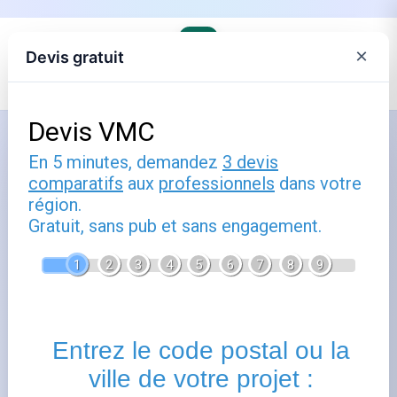
×
Devis gratuit
Accueil
›
Les fournisseurs alternatifs d'électricité et de gaz
Comment utiliser happe engie :
guide pratique
Publié le
27 décembre 2025
- Mis à jour le
22 février
2026