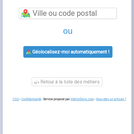
Énergies du santerre
est un fournisseur d'énergie
présent sur le marché français de l'électricité et du gaz.
Comme tous les fournisseurs alternatifs, il propose des
offres à prix de marché qui peuvent être plus
avantageuses que le tarif réglementé selon votre profil
de consommation.
Comparer ses offres
avec celles de
ses concurrents vous permet de faire un choix éclairé
avant de signer votre prochain contrat d'énergie.
Offres et tarifs de énergies du santerre
Les offres de
offres énergie
comprennent généralement
des contrats à prix fixe sur 12 ou 24 mois et des offres
indexées sur les cours de gros. Certains fournisseurs
proposent aussi des offres
100 % énergie renouvelable
,
adaptées aux consommateurs soucieux de leur impact
environnemental. Vérifiez les conditions de résiliation