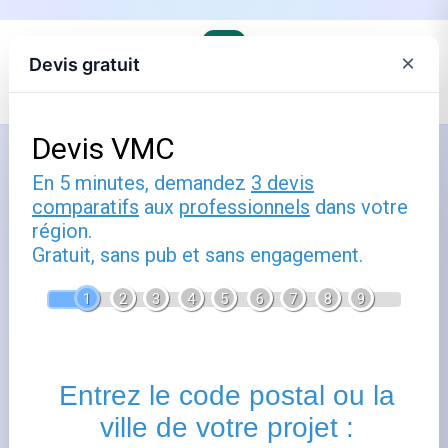
×
Devis gratuit
Accueil
›
Les fournisseurs alternatifs d'électricité et de gaz
Comment utiliser énergies du
santerre : guide pratique
Publié le
3 février 2025
- Mis à jour le
22 février 2026