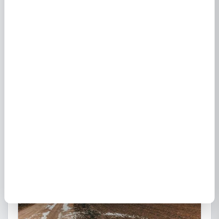
Fournisseurs d'énergie à St Martin La Campagne
(27930) : électricité et gaz
1 mai 2021