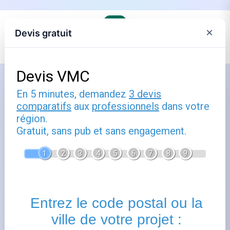
×
Devis gratuit
Accueil
›
Les fournisseurs alternatifs d'électricité et de gaz
Comment utiliser ekwateur avis :
guide pratique
Publié le
1 janvier 2025
- Mis à jour le
22 février 2026