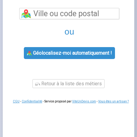
Ekwateur avis
est un sujet que de nombreux foyers
français rencontrent lorsqu'ils gèrent leur contrat
d'énergie. Bien comprendre cette thématique vous
permet de mieux interagir avec votre fournisseur, de
gérer votre contrat sereinement et d'anticiper les
démarches administratives liées à votre logement.
Fournisseurs-Énergie.fr
vous accompagne à chaque
étape avec des guides pratiques et un comparatif
indépendant des offres disponibles sur le marché
français.
Tout savoir sur ekwateur avis
Les questions liées à
ekwateur avis que choisir
concernent souvent la souscription, la modification de
contrat, la gestion des factures ou le changement de
situation. Dans tous les cas, votre espace client en ligne