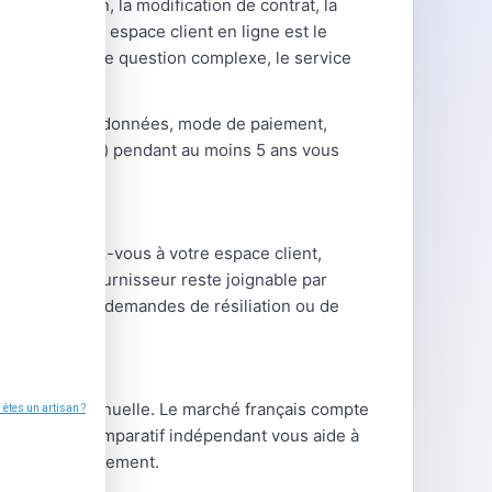
souscription, la modification de contrat, la
es cas, votre espace client en ligne est le
ique
. En cas de question complexe, le service
hangements (coordonnées, mode de paiement,
ntrats, relevés) pendant au moins 5 ans vous
les : connectez-vous à votre espace client,
t de votre fournisseur reste joignable par
ment pour les demandes de résiliation ou de
tre facture annuelle. Le marché français compte
type. Notre comparatif indépendant vous aide à
 frais de changement.