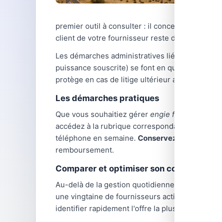
premier outil à consulter : il concentre l'esse
client de votre fournisseur reste disponible p
Les démarches administratives liées à l'énergi
puissance souscrite) se font en quelques clics 
protège en cas de litige ultérieur avec votre fo
Les démarches pratiques
Que vous souhaitiez gérer
engie facture
ou tra
accédez à la rubrique correspondante et suivez 
téléphone en semaine.
Conservez toujours une
remboursement.
Comparer et optimiser son contrat d'éne
Au-delà de la gestion quotidienne,
comparer le
une vingtaine de fournisseurs actifs, avec des
identifier rapidement l'offre la plus avantage