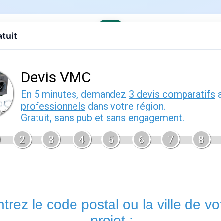
atuit
evis gratuit
Contact
EDF
Engie
Fournisseurs
Demenagem
ses offres
: guide pratique
rier 2026
Engie facture
est un sujet que de nombreux foyers français ren
d'énergie. Bien comprendre cette thématique vous permet de m
votre contrat sereinement et d'anticiper les démarches adminis
Énergie.fr
vous accompagne à chaque étape avec des guides p
offres disponibles sur le marché français.
Tout savoir sur engie facture