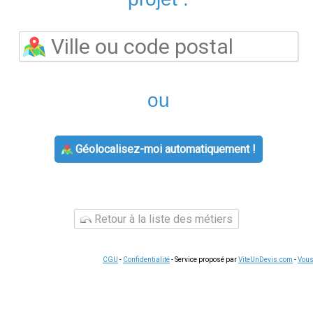
Les questions liées à
facture d'électricité
concernent souvent la 
gestion des factures ou le changement de situation. Dans tous l
ntiel des démarches disponibles
24h/24 et sans attente téléphon
ar téléphone ou par messagerie en semaine.
e sont souvent plus simples qu'il n'y paraît. La plupart des c
depuis l'espace client.
Conserver vos documents
(factures, co
urnisseur.
iter une demande liée à
facture engie
, voici les étapes habituel
les instructions. Pour les demandes complexes, le service clien
 trace écrite
de vos échanges en cas de litige ultérieur, notam
rgie
s offres d'énergie
reste le moyen le plus efficace de réduire vo
 écarts tarifaires pouvant atteindre 15 % sur une consommation 
use pour votre profil de consommation, sans engagement et sans