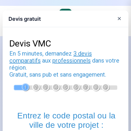
×
Devis gratuit
Accueil
›
Le distributeur de gaz, commune par commune
›
GRDF en Ile-de-France
Comment utiliser nanterre : guide
pratique
Publié le
25 mai 2025
- Mis à jour le
22 février 2026