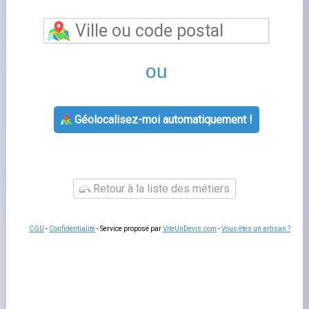
Nanterre
vous permet de bénéficier d'un
accompagnement personnalisé pour toutes vos
questions relatives à votre contrat d'énergie. Les
conseillers de cette agence GRDF vous aident à souscrire
un nouveau contrat, à gérer votre déménagement, à
résoudre un litige de facturation ou à adapter votre offre
à votre consommation réelle.
Un rendez-vous en agence
reste utile pour les situations complexes qui nécessitent
des échanges approfondis ou la remise de documents
originaux.
Services proposés par nanterre
L'agence
agence grdf
prend en charge les souscriptions,
les modifications de contrat, les changements de titulaire
et les demandes de raccordement. Les conseillers
peuvent aussi vous orienter vers les
aides aux travaux