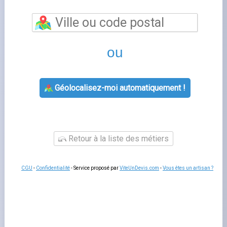
permet de bénéficier d'un accompagnement
personnalisé pour toutes vos questions relatives à votre
contrat d'énergie. Les conseillers de cette agence GRDF
vous aident à souscrire un nouveau contrat, à gérer votre
déménagement, à résoudre un litige de facturation ou à
adapter votre offre à votre consommation réelle.
Un
rendez-vous en agence
reste utile pour les situations
complexes qui nécessitent des échanges approfondis ou
la remise de documents originaux.
Services proposés par brest
L'agence
agence grdf
prend en charge les souscriptions,
les modifications de contrat, les changements de titulaire
et les demandes de raccordement. Les conseillers
peuvent aussi vous orienter vers les
aides aux travaux
d'économies d'énergie
disponibles selon votre situation :