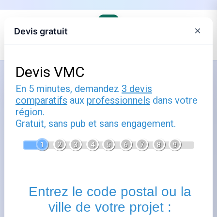
×
Devis gratuit
Accueil
›
Le distributeur de gaz, commune par commune
›
GRDF en Bretagne
Comment utiliser brest : guide
pratique
Publié le
1 juillet 2025
- Mis à jour le
22 février 2026
Brest
vous