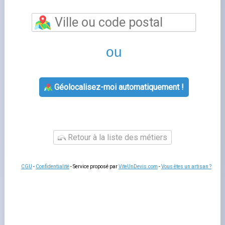
particulier edf
est un sujet que de nombreux foyers
français rencontrent lorsqu'ils gèrent leur contrat
d'énergie. Bien comprendre cette thématique vous
permet de mieux interagir avec votre fournisseur, de
gérer votre contrat sereinement et d'anticiper les
démarches administratives liées à votre logement.
Fournisseurs-Énergie.fr
vous accompagne à chaque
étape avec des guides pratiques et un comparatif
indépendant des offres disponibles sur le marché
français.
Tout savoir sur offre particulier edf
Les questions liées à
fournisseur d'énergie
concernent
souvent la souscription, la modification de contrat, la
gestion des factures ou le changement de situation. Dans
tous les cas, votre espace client en ligne est le premier