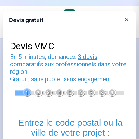
×
Devis gratuit
Accueil
›
Trouver son agence EDF et comprendre ses offres
Comment utiliser offre particulier
edf : guide pratique
Publié le
3 avril 2025
- Mis à jour le
22 février 2026
Offre