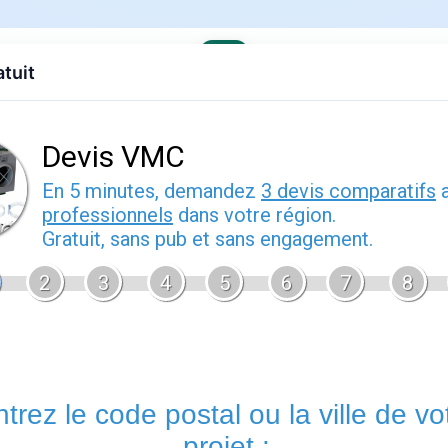
atuit
evis gratuit
Contact
EDF
Engie
Fournisseurs
Demenagem
s offres
›
EDF en Centre-Val de Loire
 pratique
ier 2026
Tours
vous permet de bénéficier d'un accompagnement personn
votre contrat d'énergie. Les conseillers de cette agence EDF v
gérer votre déménagement, à résoudre un litige de facturation
réelle.
Un rendez-vous en agence
reste utile pour les situat
approfondis ou la remise de documents originaux.
Services proposés par tours