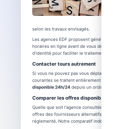
selon les travaux envisagés.
Les agences EDF proposent généralement des ho
horaires en ligne avant de vous déplacer, car
d'identité pour faciliter le traitement de votre
Contacter tours autrement
Si vous ne pouvez pas vous déplacer en agenc
courantes se traitent entièrement à distance :
disponible 24h/24
depuis un ordinateur ou un 
Comparer les offres disponibles dans vo
Quelle que soit l'agence consultée,
les tarifs d
offres des fournisseurs alternatifs : TotalEnerg
réglementé. Notre comparatif indépendant vous 