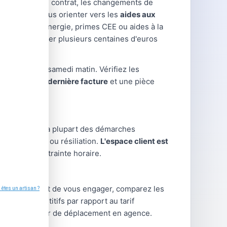
difications de contrat, les changements de
uvent aussi vous orienter vers les
aides aux
ion : chèque énergie, primes CEE ou aides à la
ent représenter plusieurs centaines d'euros
manences le samedi matin. Vérifiez les
portez votre dernière facture
et une pièce
ent en ligne. La plupart des démarches
gularisation ou résiliation.
L'espace client est
me, sans contrainte horaire.
rnisseur. Avant de vous engager, comparez les
arifs compétitifs par rapport au tarif
 sans nécessiter de déplacement en agence.