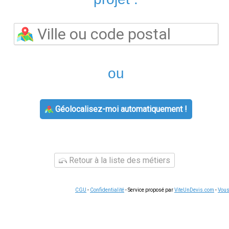
L'agence
agence edf
prend en charge les souscriptions, les mo
titulaire et les demandes de raccordement. Les conseillers pe
travaux d'économies d'énergie
disponibles selon votre situat
rénovation thermique. Ces dispositifs sont cumulables et peuv
raires d'ouverture du lundi au vendredi, avec parfois des per
 certaines agences fonctionnent sur rendez-vous uniquement.
Ap
 demande.
e,
contact edf
reste accessible par téléphone et via l'espace cli
 relevé de compteur, changement de coordonnées, demande de ré
smartphone, ce qui permet de gérer vos démarches à votre ryth
tre secteur
'énergie
sont identiques sur tout le territoire pour un même fou
ies, Engie, Eni, Ohm Énergie ou Ekwateur proposent souvent des t
aide à trouver le contrat le plus avantageux pour votre foyer