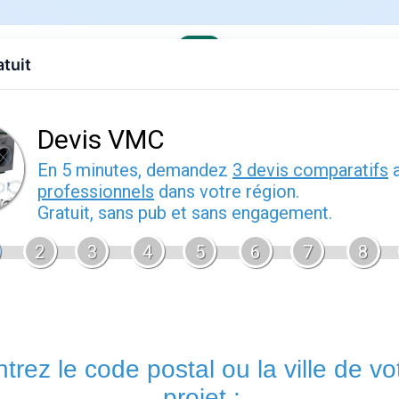
atuit
evis gratuit
Contact
EDF
Engie
Fournisseurs
Demenagem
e : guide pratique
er 2026
Bille bot engie
est un sujet que de nombreux foyers français ren
d'énergie. Bien comprendre cette thématique vous permet de m
votre contrat sereinement et d'anticiper les démarches adminis
Énergie.fr
vous accompagne à chaque étape avec des guides p
offres disponibles sur le marché français.
Tout savoir sur bille bot engie