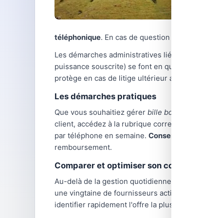
téléphonique
. En cas de question complexe, le
Les démarches administratives liées à l'énergi
puissance souscrite) se font en quelques clics 
protège en cas de litige ultérieur avec votre fo
Les démarches pratiques
Que vous souhaitiez gérer
bille bot engie
ou tr
client, accédez à la rubrique correspondante et
par téléphone en semaine.
Conservez toujours 
remboursement.
Comparer et optimiser son contrat d'éne
Au-delà de la gestion quotidienne,
comparer le
une vingtaine de fournisseurs actifs, avec des
identifier rapidement l'offre la plus avantage