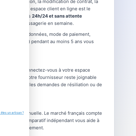
la souscription, la modification de contrat, la
es cas, votre espace client en ligne est le
hes disponibles
24h/24 et sans attente
hone ou par messagerie en semaine.
hangements (coordonnées, mode de paiement,
ntrats, relevés) pendant au moins 5 ans vous
habituelles : connectez-vous à votre espace
ce client de votre fournisseur reste joignable
otamment pour les demandes de résiliation ou de
tre facture annuelle. Le marché français compte
type. Notre comparatif indépendant vous aide à
 frais de changement.