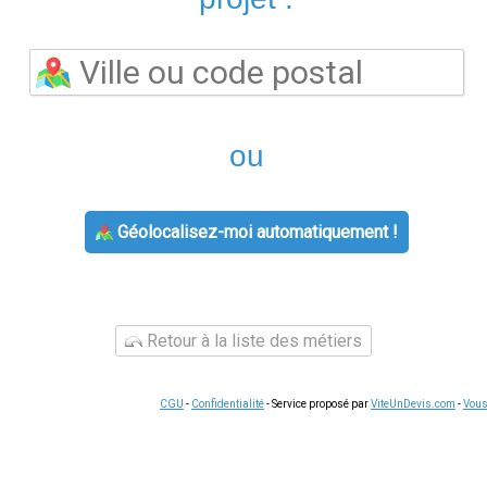
Les questions liées à
fournisseur d'énergie
concernent souvent 
gestion des factures ou le changement de situation. Dans tous l
premier outil à consulter : il concentre l'essentiel des démarc
 service client de votre fournisseur reste disponible par télép
e sont souvent plus simples qu'il n'y paraît. La plupart des c
depuis l'espace client.
Conserver vos documents
(factures, co
urnisseur.
aiter une demande liée à
offre électricité gaz
, voici les étapes 
 suivez les instructions. Pour les demandes complexes, le servi
une trace écrite
de vos échanges en cas de litige ultérieur, n
rgie
s offres d'énergie
reste le moyen le plus efficace de réduire vo
 écarts tarifaires pouvant atteindre 15 % sur une consommation 
use pour votre profil de consommation, sans engagement et sans